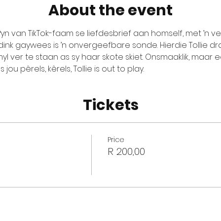
About the event
ePyn van TikTok-faam se liefdesbrief aan homself, met ’n v
nk gaywees is ’n onvergeefbare sonde. Hierdie Tollie d
l ver te staan as sy haar skote skiet. Onsmaaklik, maar ee
jou pêrels, kêrels, Tollie is out to play.
Tickets
Price
R 200,00