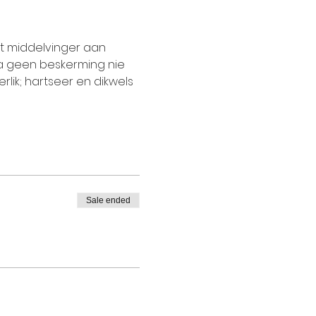
et middelvinger aan 
ra geen beskerming nie 
rlik; hartseer en dikwels 
Sale ended