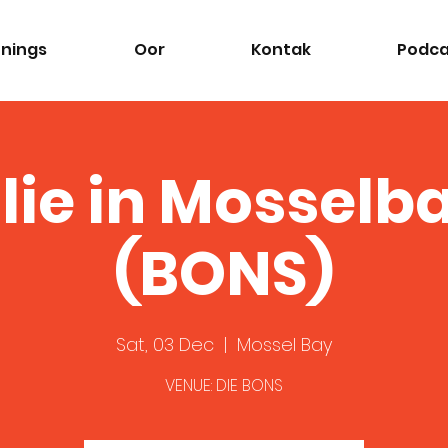
nings
Oor
Kontak
Podca
lie in Mosselb
(BONS)
Sat, 03 Dec
  |  
Mossel Bay
VENUE: DIE BONS