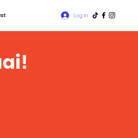
Log In
st
aai!