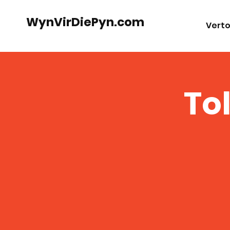
WynVirDiePyn.com
Verto
Tol