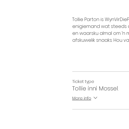
Tollie Parton is WynVirDi
enigiemand wat steeds di
en waarsku almal om ’n my
afskuwelik snaaks. Hou vas 
Ticket type
Tollie inni Mossel.
More info