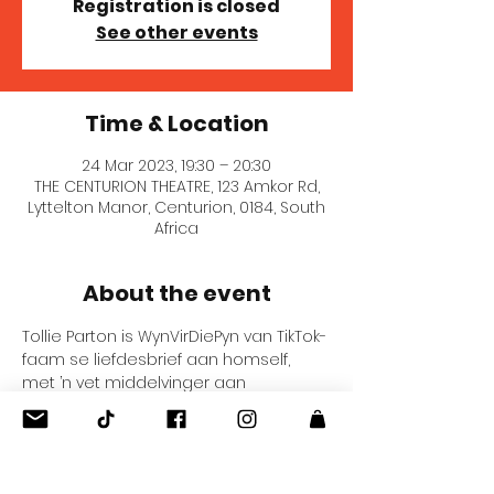
Registration is closed
See other events
Time & Location
24 Mar 2023, 19:30 – 20:30
THE CENTURION THEATRE, 123 Amkor Rd,
Lyttelton Manor, Centurion, 0184, South
Africa
About the event
Tollie Parton is WynVirDiePyn van TikTok-
faam se liefdesbrief aan homself, 
met ’n vet middelvinger aan 
enigiemand wat steeds dink gaywees 
is ’n onvergeefbare sonde. Hierdie 
Tollie dra geen beskerming nie en 
waarsku almal om ’n myl ver te staan 