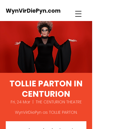
WynVirDiePyn.com
TOLLIE PARTON IN
CENTURION
Fri, 24 Mar
  |  
THE CENTURION THEATRE
WynVirDiePyn as TOLLIE PARTON.